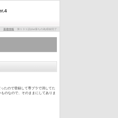
.4
新着情報
第１３１話(dat落ちの為)収録完了
だったので登録して専ブラで消してた
いものなので、そのままにしてありま