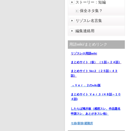
ストーリー：短編
保全ネタ集？
リゾスレ名言集
編集連絡用
用語wiki/まとめリンク
リゾスレ@用語wiki
まとめサイト（仮） （１話～２４話）
まとめサイト Ver.2 （２５話～４３
話）
→Ｖｅｒ．２のwiki版
まとめサイト Ｖｅｒ.3 (４８話～１０
４話)
したらば掲示板
（感想スレ、作品題名
申請スレ、あとがきスレ他）
モ娘(新狼)避難所