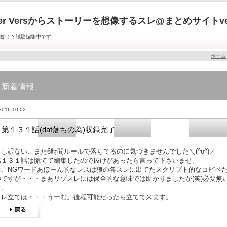
er Versからストーリーを想像するスレ@まとめサイトver
開始！？試験編集中です
ホーム
新着情報
2016.10.02
第１３１話(dat落ちの為)収録完了
申し訳ない、また6時間ルールで落ちてるのに気づきませんでした＼(^o^)／
第１３１話は慌てて編集したので抜けがあったら言って下さいませ。
尚、NGワードあぼーん的なレスは狼の各スレに出てたスクリプト的なコピペ
のですが・・・まあリゾスレには保全的な意味では助かりましたが(笑)必要無
す。
スレ立ては・・・うーむ。後程可能だったら立てて来ます。