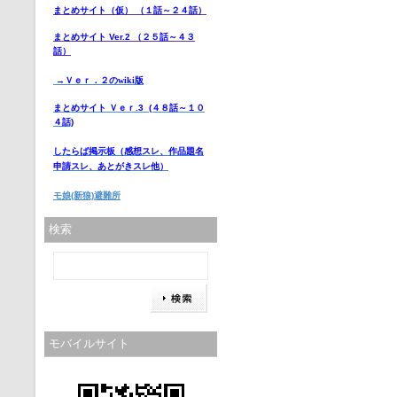
まとめサイト（仮） （１話～２４話）
まとめサイト Ver.2 （２５話～４３
話）
→Ｖｅｒ．２のwiki版
まとめサイト Ｖｅｒ.3 (４８話～１０
４話)
したらば掲示板
（感想スレ、作品題名
申請スレ、あとがきスレ他）
モ娘(新狼)避難所
検索
モバイルサイト