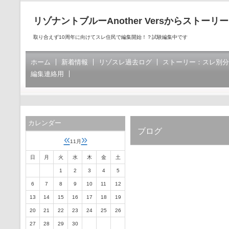
リゾナントブルーAnother Versからストーリ
取り合えず10周年に向けてスレ住民で編集開始！？試験編集中です
ホーム
新着情報
リゾスレ過去ログ
ストーリー：スレ別分
編集連絡用
カレンダー
ブログ
«
»
11月
日
月
火
水
木
金
土
1
2
3
4
5
6
7
8
9
10
11
12
13
14
15
16
17
18
19
20
21
22
23
24
25
26
27
28
29
30