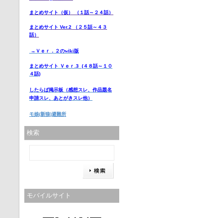
まとめサイト（仮） （１話～２４話）
まとめサイト Ver.2 （２５話～４３
話）
→Ｖｅｒ．２のwiki版
まとめサイト Ｖｅｒ.3 (４８話～１０
４話)
したらば掲示板
（感想スレ、作品題名
申請スレ、あとがきスレ他）
モ娘(新狼)避難所
検索
モバイルサイト