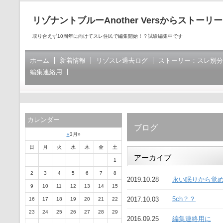
リゾナントブルーAnother Versからストーリ
取り合えず10周年に向けてスレ住民で編集開始！？試験編集中です
ホーム
新着情報
リゾスレ過去ログ
ストーリー：スレ別分
編集連絡用
カレンダー
ブログ
«
3月
»
日
月
火
水
木
金
土
アーカイブ
1
2
3
4
5
6
7
8
永い眠りから覚
2019.10.28
9
10
11
12
13
14
15
5ch？？
2017.10.03
16
17
18
19
20
21
22
23
24
25
26
27
28
29
編集連絡用に
2016.09.25